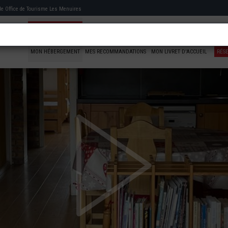
 de
Office de Tourisme Les Menuires
MON HÉBERGEMENT
MES RECOMMANDATIONS
MON LIVRET D'ACCUEIL
RÉS