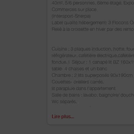
40m², 5/6 personnes, 6ème étage, Expos
Commerces sur place
(Intersport-Sherpa)
Label qualité hébergement: 3 Flocons Or 
Relié à la croisette en hiver par des rem
Cuisine : 3 plaques induction, hotte, four
réfrigérateur, cafetière électrique,cafetièr
fondue. l Séjour : 1 canapé lit BZ 160x1
table- 4 chaises et un banc
Chambre : 2 lits superposés 90x190cm 
Couettes- oreillers carrés.
lit parapluie dans l'appartement
Salle de bains : lavabo, baignoire/ douc
Wc séparés.
Petit balcon- local à skis.
Taxe de séjour comprise
Lire plus...