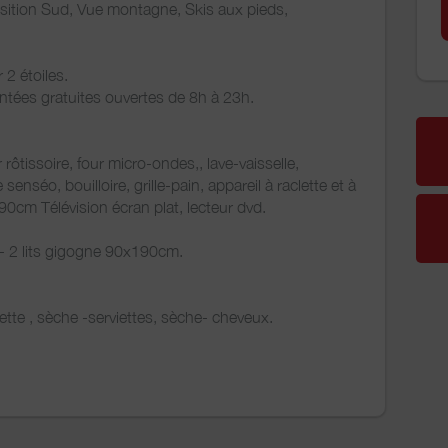
ition Sud, Vue montagne, Skis aux pieds,
2 étoiles.
ontées gratuites ouvertes de 8h à 23h.
 rôtissoire, four micro-ondes,, lave-vaisselle,
e senséo, bouilloire, grille-pain, appareil à raclette et à
90cm Télévision écran plat, lecteur dvd.
- 2 lits gigogne 90x190cm.
hette , sèche -serviettes, sèche- cheveux.