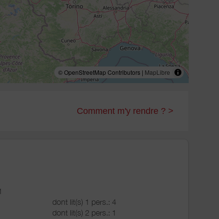
© OpenStreetMap Contributors |
MapLibre
Comment m'y rendre ? >
1
dont lit(s) 1 pers.: 4
dont lit(s) 2 pers.: 1