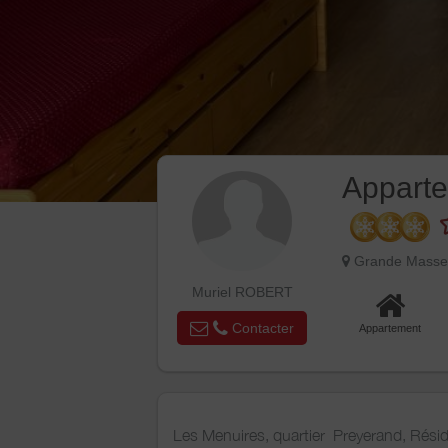
Appart
Grande Masse,
Muriel ROBERT
Contacter
Appartement
Les Menuires, quartier Preyerand, Ré