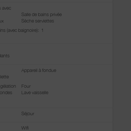
s avec
Salle de bains privée
ux
Sèche serviettes
ains (avec baignoire):
1
ants
Appareil à fondue
lette
gélation
Four
 ondes
Lave vaisselle
Séjour
Wifi