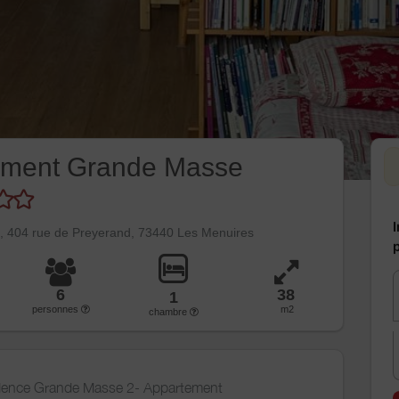
ement Grande Masse
I
 404 rue de Preyerand, 73440 Les Menuires
p
6
38
1
personnes
m2
chambre
sidence Grande Masse 2- Appartement